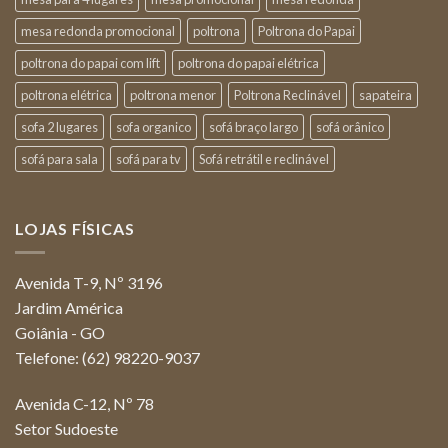
mesa redonda promocional
poltrona
Poltrona do Papai
poltrona do papai com lift
poltrona do papai elétrica
poltrona elétrica
poltrona menor
Poltrona Reclinável
sapateira
sofa 2 lugares
sofa organico
sofá braço largo
sofá orânico
sofá para sala
sofá para tv
Sofá retrátil e reclinável
LOJAS FÍSICAS
Avenida T-9, Nº 3196
Jardim América
Goiânia - GO
Telefone: (62) 98220-9037
Avenida C-12, Nº 78
Setor Sudoeste