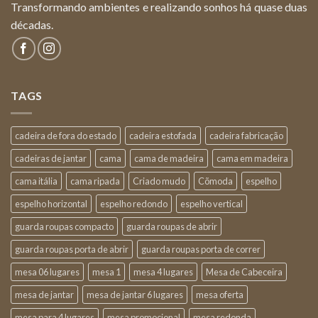
Transformando ambientes e realizando sonhos há quase duas
décadas.
TAGS
cadeira de fora do estado
cadeira estofada
cadeira fabricação
cadeiras de jantar
cama
cama de madeira
cama em madeira
cama itália
cama ripada
Criado mudo
Cõmoda
espelho
espelho horizontal
espelho redondo
espelho vertical
guarda roupas compacto
guarda roupas de abrir
guarda roupas porta de abrir
guarda roupas porta de correr
mesa 06 lugares
mesa 1
mesa 4 lugares
Mesa de Cabeceira
mesa de jantar
mesa de jantar 6 lugares
mesa oferta
mesa para 4 lugares
mesa promocional
mesa redonda