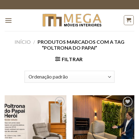
Skip
to
content
INÍCIO
/
PRODUTOS MARCADOS COM A TAG
“POLTRONA DO PAPAI”
FILTRAR
Adicionar
Adicionar
a lista de
a lista de
desejos
desejos