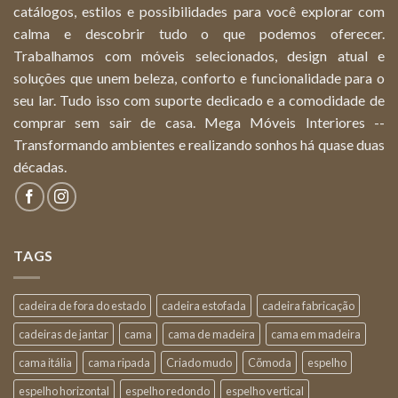
catálogos, estilos e possibilidades para você explorar com
calma e descobrir tudo o que podemos oferecer.
Trabalhamos com móveis selecionados, design atual e
soluções que unem beleza, conforto e funcionalidade para o
seu lar. Tudo isso com suporte dedicado e a comodidade de
comprar sem sair de casa. Mega Móveis Interiores --
Transformando ambientes e realizando sonhos há quase duas
décadas.
TAGS
cadeira de fora do estado
cadeira estofada
cadeira fabricação
cadeiras de jantar
cama
cama de madeira
cama em madeira
cama itália
cama ripada
Criado mudo
Cõmoda
espelho
espelho horizontal
espelho redondo
espelho vertical