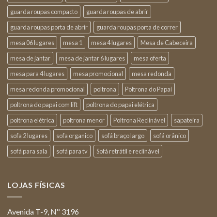
guarda roupas compacto
guarda roupas de abrir
guarda roupas porta de abrir
guarda roupas porta de correr
mesa 06 lugares
mesa 1
mesa 4 lugares
Mesa de Cabeceira
mesa de jantar
mesa de jantar 6 lugares
mesa oferta
mesa para 4 lugares
mesa promocional
mesa redonda
mesa redonda promocional
poltrona
Poltrona do Papai
poltrona do papai com lift
poltrona do papai elétrica
poltrona elétrica
poltrona menor
Poltrona Reclinável
sapateira
sofa 2 lugares
sofa organico
sofá braço largo
sofá orânico
sofá para sala
sofá para tv
Sofá retrátil e reclinável
LOJAS FÍSICAS
Avenida T-9, Nº 3196