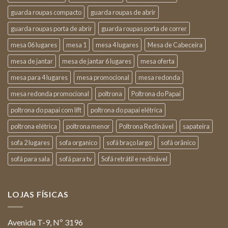
guarda roupas compacto
guarda roupas de abrir
guarda roupas porta de abrir
guarda roupas porta de correr
mesa 06 lugares
mesa 1
mesa 4 lugares
Mesa de Cabeceira
mesa de jantar
mesa de jantar 6 lugares
mesa oferta
mesa para 4 lugares
mesa promocional
mesa redonda
mesa redonda promocional
poltrona
Poltrona do Papai
poltrona do papai com lift
poltrona do papai elétrica
poltrona elétrica
poltrona menor
Poltrona Reclinável
sapateira
sofa 2 lugares
sofa organico
sofá braço largo
sofá orânico
sofá para sala
sofá para tv
Sofá retrátil e reclinável
LOJAS FÍSICAS
Avenida T-9, Nº 3196