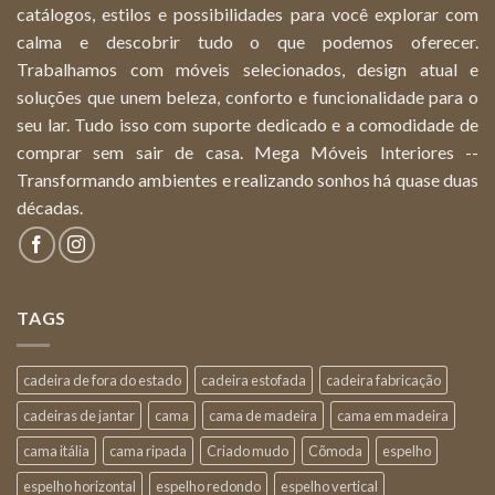
catálogos, estilos e possibilidades para você explorar com
calma e descobrir tudo o que podemos oferecer.
Trabalhamos com móveis selecionados, design atual e
soluções que unem beleza, conforto e funcionalidade para o
seu lar. Tudo isso com suporte dedicado e a comodidade de
comprar sem sair de casa. Mega Móveis Interiores --
Transformando ambientes e realizando sonhos há quase duas
décadas.
TAGS
cadeira de fora do estado
cadeira estofada
cadeira fabricação
cadeiras de jantar
cama
cama de madeira
cama em madeira
cama itália
cama ripada
Criado mudo
Cõmoda
espelho
espelho horizontal
espelho redondo
espelho vertical