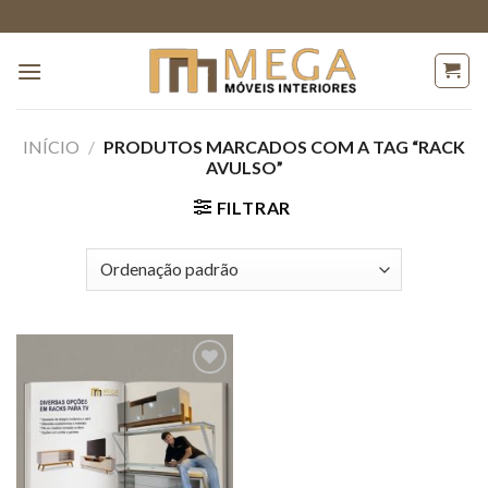
Skip
to
content
INÍCIO
/
PRODUTOS MARCADOS COM A TAG “RACK
AVULSO”
FILTRAR
Adicionar
a lista de
desejos