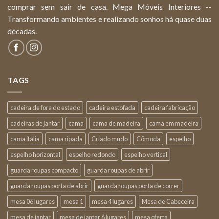
comprar sem sair de casa. Mega Móveis Interiores --
Transformando ambientes e realizando sonhos há quase duas
décadas.
TAGS
cadeira de fora do estado
cadeira estofada
cadeira fabricação
cadeiras de jantar
cama
cama de madeira
cama em madeira
cama itália
cama ripada
Criado mudo
Cõmoda
espelho
espelho horizontal
espelho redondo
espelho vertical
guarda roupas compacto
guarda roupas de abrir
guarda roupas porta de abrir
guarda roupas porta de correr
mesa 06 lugares
mesa 1
mesa 4 lugares
Mesa de Cabeceira
mesa de jantar
mesa de jantar 6 lugares
mesa oferta