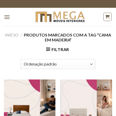
Skip
to
content
INÍCIO
/
PRODUTOS MARCADOS COM A TAG “CAMA
EM MADEIRA”
FILTRAR
Adicionar
Adicionar
a lista de
a lista de
desejos
desejos