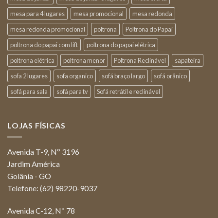
mesa para 4 lugares
mesa promocional
mesa redonda
mesa redonda promocional
poltrona
Poltrona do Papai
poltrona do papai com lift
poltrona do papai elétrica
poltrona elétrica
poltrona menor
Poltrona Reclinável
sapateira
sofa 2 lugares
sofa organico
sofá braço largo
sofá orânico
sofá para sala
sofá para tv
Sofá retrátil e reclinável
LOJAS FÍSICAS
Avenida T-9, Nº 3196
Jardim América
Goiânia - GO
Telefone: (62) 98220-9037
Avenida C-12, Nº 78