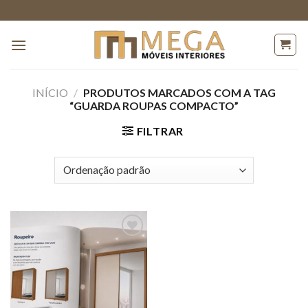
Skip
to
content
INÍCIO
/
PRODUTOS MARCADOS COM A TAG
“GUARDA ROUPAS COMPACTO”
FILTRAR
Adicionar
a lista de
desejos