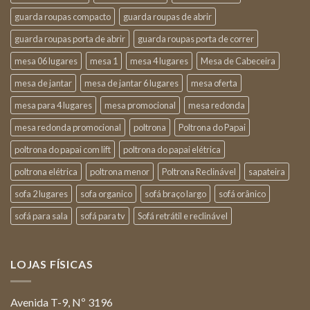
guarda roupas compacto
guarda roupas de abrir
guarda roupas porta de abrir
guarda roupas porta de correr
mesa 06 lugares
mesa 1
mesa 4 lugares
Mesa de Cabeceira
mesa de jantar
mesa de jantar 6 lugares
mesa oferta
mesa para 4 lugares
mesa promocional
mesa redonda
mesa redonda promocional
poltrona
Poltrona do Papai
poltrona do papai com lift
poltrona do papai elétrica
poltrona elétrica
poltrona menor
Poltrona Reclinável
sapateira
sofa 2 lugares
sofa organico
sofá braço largo
sofá orânico
sofá para sala
sofá para tv
Sofá retrátil e reclinável
LOJAS FÍSICAS
Avenida T-9, Nº 3196