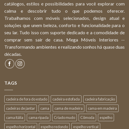
catálogos, estilos e possibilidades para você explorar com
calma e descobrir tudo o que podemos oferecer.
Trabalhamos com móveis selecionados, design atual e
soluções que unem beleza, conforto e funcionalidade para o
seu lar. Tudo isso com suporte dedicado e a comodidade de
comprar sem sair de casa. Mega Móveis Interiores --
Transformando ambientes e realizando sonhos há quase duas
décadas.
TAGS
cadeira de fora do estado
cadeira estofada
cadeira fabricação
cadeiras de jantar
cama
cama de madeira
cama em madeira
cama itália
cama ripada
Criado mudo
Cõmoda
espelho
espelho horizontal
espelho redondo
espelho vertical