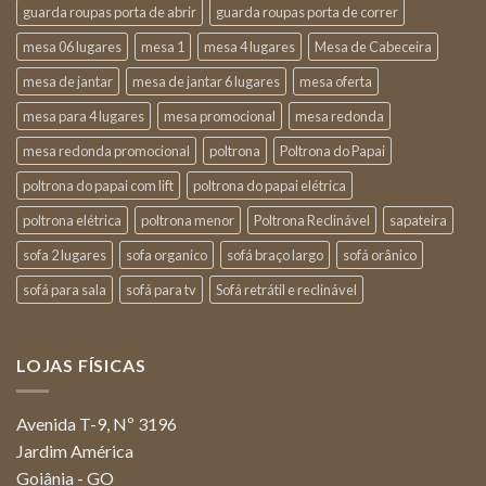
guarda roupas porta de abrir
guarda roupas porta de correr
mesa 06 lugares
mesa 1
mesa 4 lugares
Mesa de Cabeceira
mesa de jantar
mesa de jantar 6 lugares
mesa oferta
mesa para 4 lugares
mesa promocional
mesa redonda
mesa redonda promocional
poltrona
Poltrona do Papai
poltrona do papai com lift
poltrona do papai elétrica
poltrona elétrica
poltrona menor
Poltrona Reclinável
sapateira
sofa 2 lugares
sofa organico
sofá braço largo
sofá orânico
sofá para sala
sofá para tv
Sofá retrátil e reclinável
LOJAS FÍSICAS
Avenida T-9, Nº 3196
Jardim América
Goiânia - GO