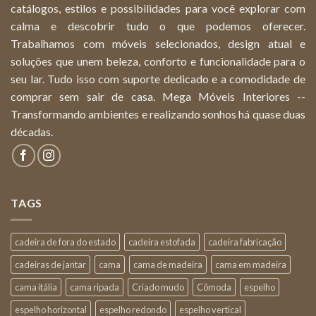
catálogos, estilos e possibilidades para você explorar com
calma e descobrir tudo o que podemos oferecer.
Trabalhamos com móveis selecionados, design atual e
soluções que unem beleza, conforto e funcionalidade para o
seu lar. Tudo isso com suporte dedicado e a comodidade de
comprar sem sair de casa. Mega Móveis Interiores --
Transformando ambientes e realizando sonhos há quase duas
décadas.
TAGS
cadeira de fora do estado
cadeira estofada
cadeira fabricação
cadeiras de jantar
cama
cama de madeira
cama em madeira
cama itália
cama ripada
Criado mudo
Cõmoda
espelho
espelho horizontal
espelho redondo
espelho vertical