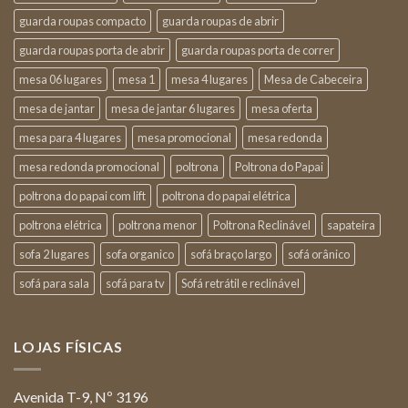
guarda roupas compacto
guarda roupas de abrir
guarda roupas porta de abrir
guarda roupas porta de correr
mesa 06 lugares
mesa 1
mesa 4 lugares
Mesa de Cabeceira
mesa de jantar
mesa de jantar 6 lugares
mesa oferta
mesa para 4 lugares
mesa promocional
mesa redonda
mesa redonda promocional
poltrona
Poltrona do Papai
poltrona do papai com lift
poltrona do papai elétrica
poltrona elétrica
poltrona menor
Poltrona Reclinável
sapateira
sofa 2 lugares
sofa organico
sofá braço largo
sofá orânico
sofá para sala
sofá para tv
Sofá retrátil e reclinável
LOJAS FÍSICAS
Avenida T-9, Nº 3196