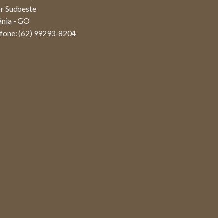
or Sudoeste
ânia - GO
efone: (62) 99293-8204