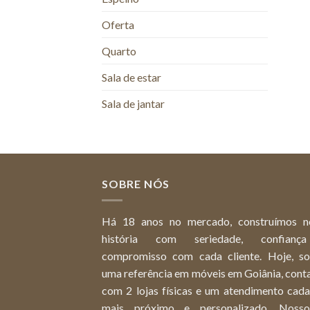
Oferta
Quarto
Sala de estar
Sala de jantar
SOBRE NÓS
Há 18 anos no mercado, construímos n
história com seriedade, confian
compromisso com cada cliente. Hoje, s
uma referência em móveis em Goiânia, cont
com 2 lojas físicas e um atendimento cada
mais próximo e personalizado. Noss