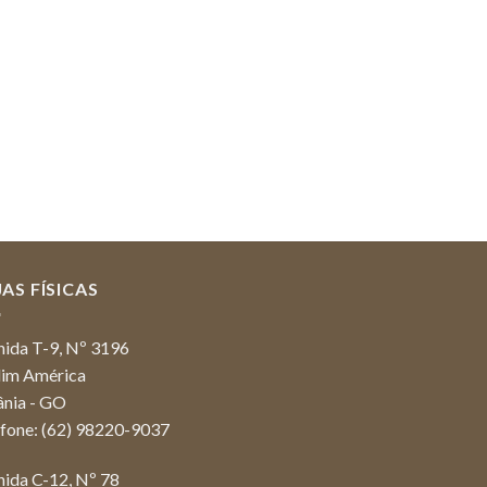
AS FÍSICAS
nida T-9, Nº 3196
dim América
ânia - GO
efone: (62) 98220-9037
nida C-12, Nº 78