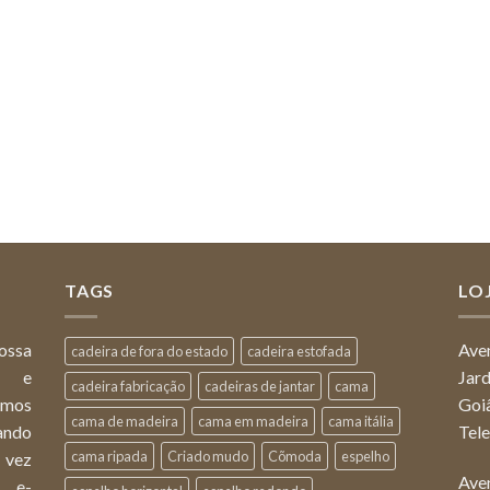
TAGS
LOJ
ossa
Ave
cadeira de fora do estado
cadeira estofada
ça e
Jar
cadeira fabricação
cadeiras de jantar
cama
omos
Goi
cama de madeira
cama em madeira
cama itália
ando
Tel
cama ripada
Criado mudo
Cõmoda
espelho
 vez
Ave
o e-