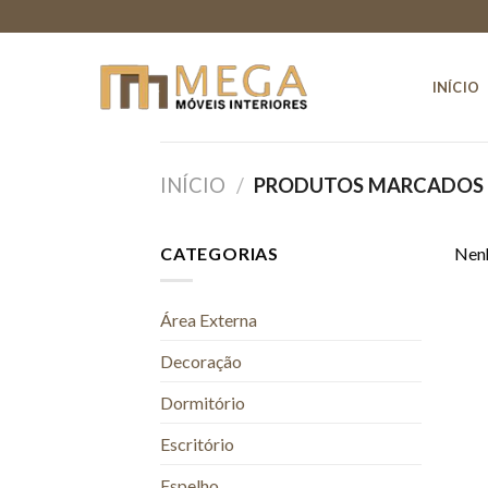
Skip
to
content
INÍCIO
INÍCIO
/
PRODUTOS MARCADOS C
CATEGORIAS
Nenh
Área Externa
Decoração
Dormitório
Escritório
Espelho