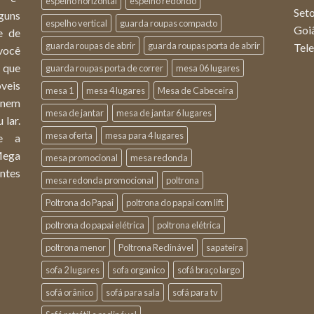
espelho horizontal
espelho redondo
Set
lguns
espelho vertical
guarda roupas compacto
Goi
e de
guarda roupas de abrir
guarda roupas porta de abrir
Tel
você
 que
guarda roupas porta de correr
mesa 06 lugares
veis
mesa 1
mesa 4 lugares
Mesa de Cabeceira
 unem
mesa de jantar
mesa de jantar 6 lugares
 lar.
mesa oferta
mesa para 4 lugares
e a
Mega
mesa promocional
mesa redonda
ntes
mesa redonda promocional
poltrona
Poltrona do Papai
poltrona do papai com lift
poltrona do papai elétrica
poltrona elétrica
poltrona menor
Poltrona Reclinável
sapateira
sofa 2 lugares
sofa organico
sofá braço largo
sofá orânico
sofá para sala
sofá para tv