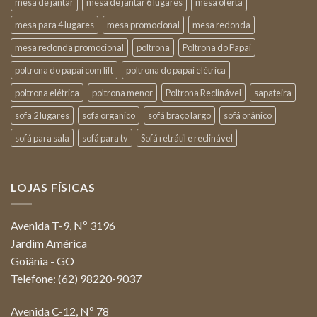
mesa de jantar
mesa de jantar 6 lugares
mesa oferta
mesa para 4 lugares
mesa promocional
mesa redonda
mesa redonda promocional
poltrona
Poltrona do Papai
poltrona do papai com lift
poltrona do papai elétrica
poltrona elétrica
poltrona menor
Poltrona Reclinável
sapateira
sofa 2 lugares
sofa organico
sofá braço largo
sofá orânico
sofá para sala
sofá para tv
Sofá retrátil e reclinável
LOJAS FÍSICAS
Avenida T-9, Nº 3196
Jardim América
Goiânia - GO
Telefone: (62) 98220-9037
Avenida C-12, Nº 78