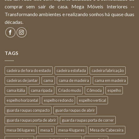
comprar sem sair de casa. Mega Móveis Interiores --
Transformando ambientes e realizando sonhos há quase duas
décadas.
TAGS
cadeira de fora do estado
cadeira estofada
cadeira fabricação
cadeiras de jantar
cama
cama de madeira
cama em madeira
cama itália
cama ripada
Criado mudo
Cõmoda
espelho
espelho horizontal
espelho redondo
espelho vertical
guarda roupas compacto
guarda roupas de abrir
guarda roupas porta de abrir
guarda roupas porta de correr
mesa 06 lugares
mesa 1
mesa 4 lugares
Mesa de Cabeceira