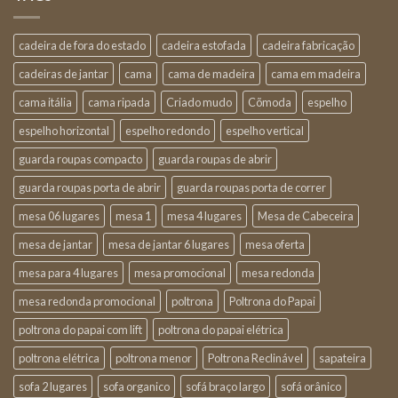
cadeira de fora do estado
cadeira estofada
cadeira fabricação
cadeiras de jantar
cama
cama de madeira
cama em madeira
cama itália
cama ripada
Criado mudo
Cõmoda
espelho
espelho horizontal
espelho redondo
espelho vertical
guarda roupas compacto
guarda roupas de abrir
guarda roupas porta de abrir
guarda roupas porta de correr
mesa 06 lugares
mesa 1
mesa 4 lugares
Mesa de Cabeceira
mesa de jantar
mesa de jantar 6 lugares
mesa oferta
mesa para 4 lugares
mesa promocional
mesa redonda
mesa redonda promocional
poltrona
Poltrona do Papai
poltrona do papai com lift
poltrona do papai elétrica
poltrona elétrica
poltrona menor
Poltrona Reclinável
sapateira
sofa 2 lugares
sofa organico
sofá braço largo
sofá orânico