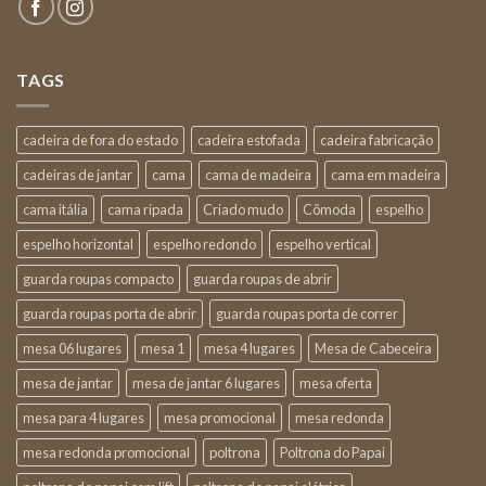
TAGS
cadeira de fora do estado
cadeira estofada
cadeira fabricação
cadeiras de jantar
cama
cama de madeira
cama em madeira
cama itália
cama ripada
Criado mudo
Cõmoda
espelho
espelho horizontal
espelho redondo
espelho vertical
guarda roupas compacto
guarda roupas de abrir
guarda roupas porta de abrir
guarda roupas porta de correr
mesa 06 lugares
mesa 1
mesa 4 lugares
Mesa de Cabeceira
mesa de jantar
mesa de jantar 6 lugares
mesa oferta
mesa para 4 lugares
mesa promocional
mesa redonda
mesa redonda promocional
poltrona
Poltrona do Papai