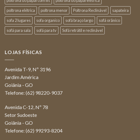
poltrona do papai com lift
poltrona do papai elétrica
poltrona elétrica
poltrona menor
Poltrona Reclinável
sapateira
sofa 2 lugares
sofa organico
sofá braço largo
sofá orânico
sofá para sala
sofá para tv
Sofá retrátil e reclinável
LOJAS FÍSICAS
Avenida T-9, Nº 3196
Jardim América
Goiânia - GO
Telefone: (62) 98220-9037
Avenida C-12, Nº 78
Setor Sudoeste
Goiânia - GO
Telefone: (62) 99293-8204