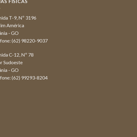
AS FÍSICAS
nida T-9, Nº 3196
dim América
ânia - GO
efone: (62) 98220-9037
nida C-12, Nº 78
or Sudoeste
ânia - GO
efone: (62) 99293-8204