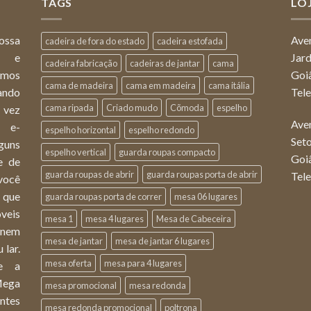
TAGS
LOJ
ossa
Ave
cadeira de fora do estado
cadeira estofada
ça e
Jar
cadeira fabricação
cadeiras de jantar
cama
omos
Goi
cama de madeira
cama em madeira
cama itália
ando
Tel
cama ripada
Criado mudo
Cõmoda
espelho
 vez
Ave
o e-
espelho horizontal
espelho redondo
Set
lguns
espelho vertical
guarda roupas compacto
Goi
e de
guarda roupas de abrir
guarda roupas porta de abrir
Tel
você
 que
guarda roupas porta de correr
mesa 06 lugares
veis
mesa 1
mesa 4 lugares
Mesa de Cabeceira
 unem
mesa de jantar
mesa de jantar 6 lugares
 lar.
mesa oferta
mesa para 4 lugares
e a
Mega
mesa promocional
mesa redonda
ntes
mesa redonda promocional
poltrona