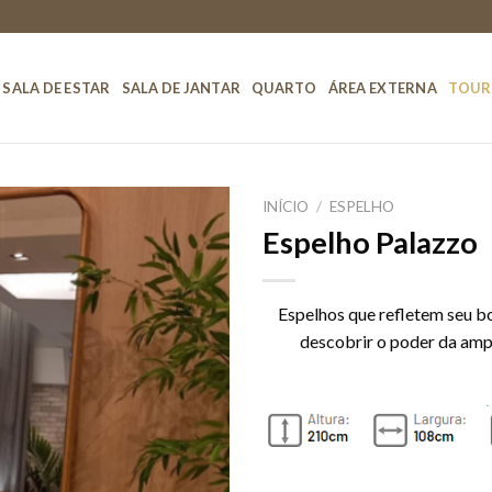
SALA DE ESTAR
SALA DE JANTAR
QUARTO
ÁREA EXTERNA
TOUR
INÍCIO
/
ESPELHO
Espelho Palazzo
Adicionar
a lista de
desejos
Espelhos que refletem seu b
descobrir o poder da ampl