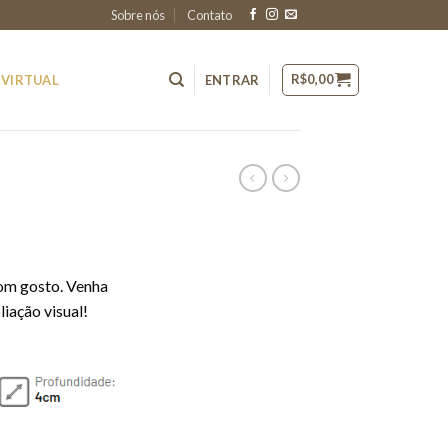
Sobre nós
Contato
R$
0,00
 VIRTUAL
ENTRAR
om gosto. Venha
iação visual!