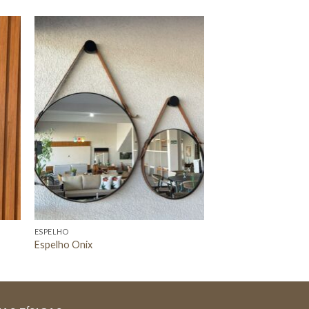
nar
Adicionar
 de
a lista de
os
desejos
ESPELHO
Espelho Onix