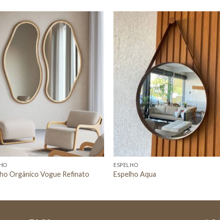
Adicionar
Adicio
a lista de
a lista
desejos
desej
LHO
ESPELHO
lho Orgânico Vogue Refinato
Espelho Aqua