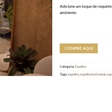
Adicione um toque de requinte
ambiente.
COMPRE AQUI
Categoria:
Espelho
Tags:
espelho
,
espelho horizontal
,
esp