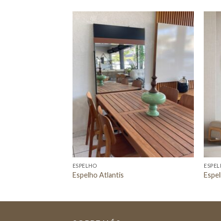
Adicionar
a lista de
desejos
ESPELHO
ESPE
Espelho Atlantis
Espe