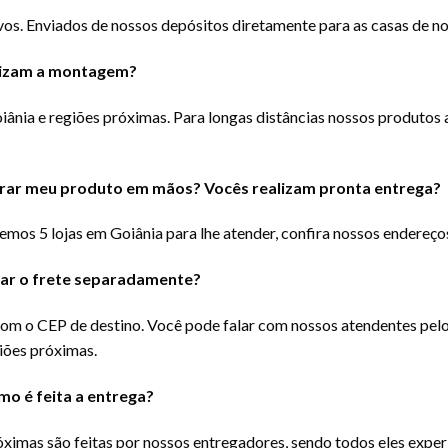
s. Enviados de nossos depósitos diretamente para as casas de nos
lizam a montagem?
nia e regiões próximas. Para longas distâncias nossos produtos
etirar meu produto em mãos
? Vocês realizam pronta entrega?
emos 5 lojas em Goiânia para lhe atender, confira nossos endereços n
agar o frete separadamente?
 com o CEP de destino. Você pode falar com nossos atendentes pel
giões próximas.
mo é feita a entrega?
óximas são feitas por nossos entregadores, sendo todos eles exp