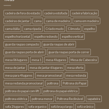
cadeira de fora do estado
cadeira estofada
cadeira fabricação
cadeiras de jantar
cama
cama de madeira
cama em madeira
cama itália
cama ripada
Criado mudo
Cõmoda
espelho
espelho horizontal
espelho redondo
espelho vertical
guarda roupas compacto
guarda roupas de abrir
guarda roupas porta de abrir
guarda roupas porta de correr
mesa 06 lugares
mesa 1
mesa 4 lugares
Mesa de Cabeceira
mesa de jantar
mesa de jantar 6 lugares
mesa oferta
mesa para 4 lugares
mesa promocional
mesa redonda
mesa redonda promocional
poltrona
Poltrona do Papai
poltrona do papai com lift
poltrona do papai elétrica
poltrona elétrica
poltrona menor
Poltrona Reclinável
sapateira
sofa 2 lugares
sofa organico
sofá braço largo
sofá orânico