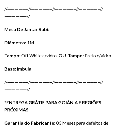
//—————–//—————–//—————–//—————–//
——————//
Mesa De Jantar Rubi:
Diâmetro:
1M
Tampo:
Off White c/vidro
OU
Tampo:
Preto c/vidro
Base: imbuia
//—————–//—————–//—————–//—————–//
——————//
*ENTREGA GRÁTIS PARA GOIÂNIA E REGIÕES
PRÓXIMAS
Garantia do Fabricante:
03 Meses para defeitos de