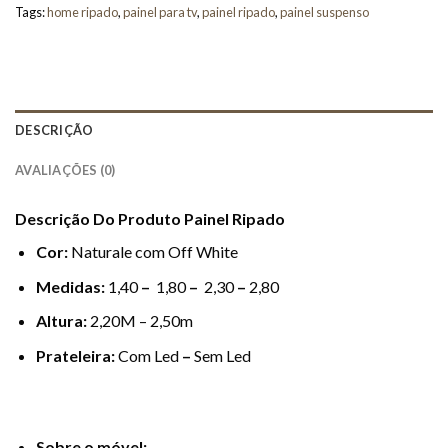
Tags:
home ripado
,
painel para tv
,
painel ripado
,
painel suspenso
DESCRIÇÃO
AVALIAÇÕES (0)
Descrição Do Produto Painel Ripado
Cor:
Naturale com Off White
Medidas:
1,40
–
1,80
–
2,30
–
2,80
Altura:
2,20M – 2,50m
Prateleira:
Com Led
–
Sem Led
Sobre o móvel: