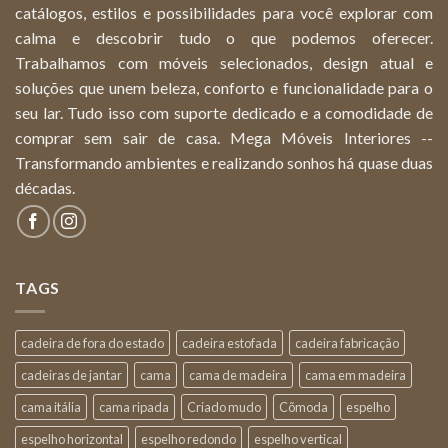
catálogos, estilos e possibilidades para você explorar com
calma e descobrir tudo o que podemos oferecer.
Trabalhamos com móveis selecionados, design atual e
soluções que unem beleza, conforto e funcionalidade para o
seu lar. Tudo isso com suporte dedicado e a comodidade de
comprar sem sair de casa. Mega Móveis Interiores --
Transformando ambientes e realizando sonhos há quase duas
décadas.
TAGS
cadeira de fora do estado
cadeira estofada
cadeira fabricação
cadeiras de jantar
cama
cama de madeira
cama em madeira
cama itália
cama ripada
Criado mudo
Cõmoda
espelho
espelho horizontal
espelho redondo
espelho vertical