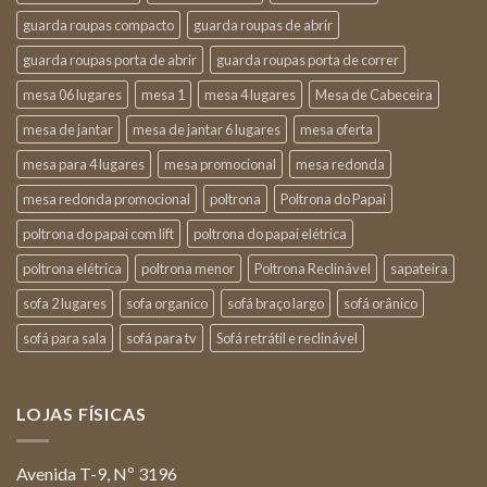
guarda roupas compacto
guarda roupas de abrir
guarda roupas porta de abrir
guarda roupas porta de correr
mesa 06 lugares
mesa 1
mesa 4 lugares
Mesa de Cabeceira
mesa de jantar
mesa de jantar 6 lugares
mesa oferta
mesa para 4 lugares
mesa promocional
mesa redonda
mesa redonda promocional
poltrona
Poltrona do Papai
poltrona do papai com lift
poltrona do papai elétrica
poltrona elétrica
poltrona menor
Poltrona Reclinável
sapateira
sofa 2 lugares
sofa organico
sofá braço largo
sofá orânico
sofá para sala
sofá para tv
Sofá retrátil e reclinável
LOJAS FÍSICAS
Avenida T-9, Nº 3196