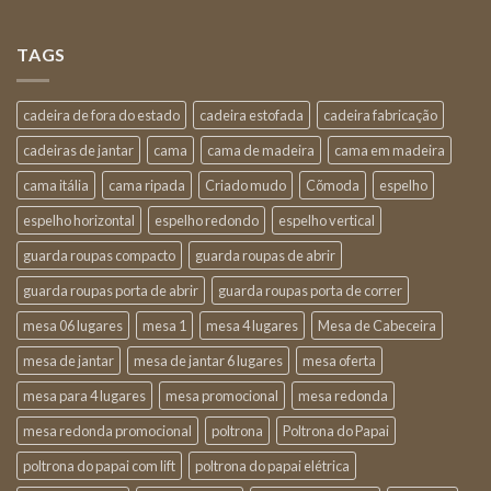
TAGS
cadeira de fora do estado
cadeira estofada
cadeira fabricação
cadeiras de jantar
cama
cama de madeira
cama em madeira
cama itália
cama ripada
Criado mudo
Cõmoda
espelho
espelho horizontal
espelho redondo
espelho vertical
guarda roupas compacto
guarda roupas de abrir
guarda roupas porta de abrir
guarda roupas porta de correr
mesa 06 lugares
mesa 1
mesa 4 lugares
Mesa de Cabeceira
mesa de jantar
mesa de jantar 6 lugares
mesa oferta
mesa para 4 lugares
mesa promocional
mesa redonda
mesa redonda promocional
poltrona
Poltrona do Papai
poltrona do papai com lift
poltrona do papai elétrica