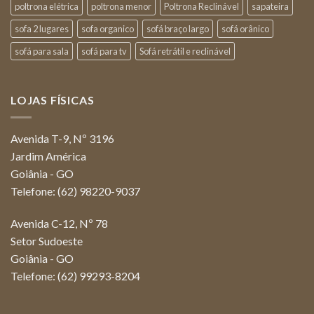
poltrona elétrica
poltrona menor
Poltrona Reclinável
sapateira
sofa 2 lugares
sofa organico
sofá braço largo
sofá orânico
sofá para sala
sofá para tv
Sofá retrátil e reclinável
LOJAS FÍSICAS
Avenida T-9, Nº 3196
Jardim América
Goiânia - GO
Telefone: (62) 98220-9037
Avenida C-12, Nº 78
Setor Sudoeste
Goiânia - GO
Telefone: (62) 99293-8204