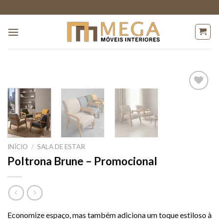
Skip
to
content
Adicionar
a lista de
desejos
INÍCIO
/
SALA DE ESTAR
Poltrona Brune – Promocional
Economize espaço, mas também adiciona um toque estiloso à